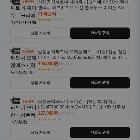
삼성공식파트너 제이유 - [크리에이터]삼성전자
100% 할인
정품인증
갤럭시 버즈4 프로 무선 블루투스 이어폰 ANC
SM-R640N
가격문의
★★★★⭐
(3,209)
N쇼핑구매
상품 자세히
삼성공식파트너 오제앤에스 - [히든] 삼성 삼탠
25% 할인
정품인증
바이미 스마트 M5 80cm(32인치) 화이트 IPTV
OTT 패키지
449,000원
600,000원
★★★★⭐
(4,385)
N쇼핑구매
상품 자세히
삼성공식파트너 모니칸 - [히든특가] 삼성
28% 할인
정품인증
LS24F330 60.4cm(24인치) FULL HD 사무실/
컴퓨터 모니터
127,000원
177,000원
★★★★⭐
(4,516)
N쇼핑구매
상품 자세히