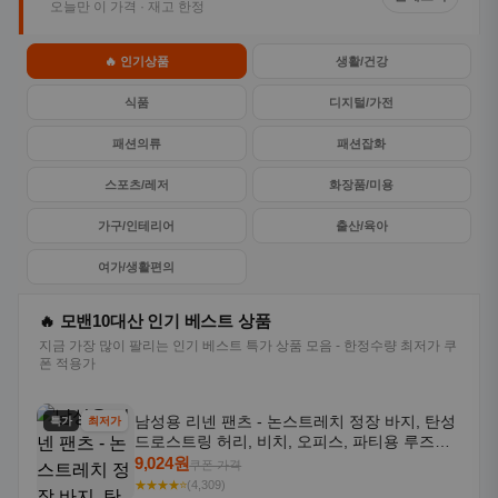
오늘만 이 가격 · 재고 한정
🔥 인기상품
생활/건강
식품
디지털/가전
패션의류
패션잡화
스포츠/레저
화장품/미용
가구/인테리어
출산/육아
여가/생활편의
🔥 모밴10대산 인기 베스트 상품
지금 가장 많이 팔리는 인기 베스트 특가 상품 모음 - 한정수량 최저가 쿠
폰 적용가
남성용 리넨 팬츠 - 논스트레치 정장 바지, 탄성
특가
최저가
드로스트링 허리, 비치, 오피스, 파티용 루즈핏
트라우저 - 세탁기 사용 가능한 캐주얼 정장 의
9,024원
쿠폰 가격
상
★★★★⭐
(4,309)