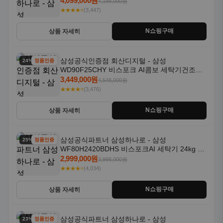
4,099,000원
4,199,000원
★★★★⭐
(3,447)
N쇼핑구매
상품 자세히
삼성공식인증점 회산디지털 - 삼성
24% 할인
정품인증
WD90F25CHY 비스포크 AI콤보 세탁기건조기
일체형 25kg+18kg 1등급
3,449,000원
4,548,000원
★★★★⭐
(3,476)
N쇼핑구매
상품 자세히
삼성공식파트너 삼성하나로 - 삼성
25% 할인
정품인증
WF80H2420BDHS 비스포크AI 세탁기 24kg 건
조기 20kg 세제자동투입
2,999,000원
3,998,000원
★★★★⭐
(4,034)
N쇼핑구매
상품 자세히
삼성공식파트너 삼성하나로 - 삼성
23% 할인
정품인증