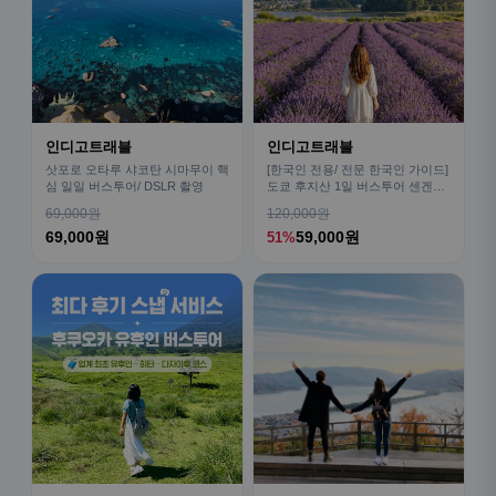
인디고트래블
인디고트래블
삿포로 오타루 샤코탄 시마무이 핵
[한국인 전용/ 전문 한국인 가이드]
심 일일 버스투어/ DSLR 촬영
도쿄 후지산 1일 버스투어 센겐공
원 히카와시계점/DSLR 사진촬영
69,000원
120,000원
69,000원
59,000원
51%