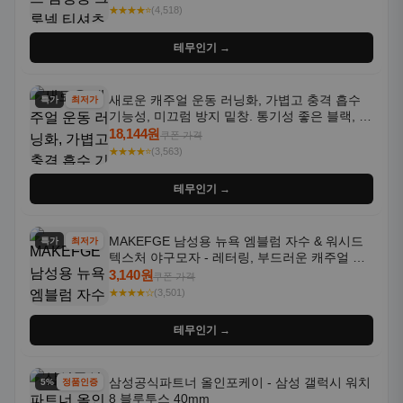
★★★★⭐
(4,518)
테무인기 →
새로운 캐주얼 운동 러닝화, 가볍고 충격 흡수
특가
최저가
기능성, 미끄럼 방지 밑창. 통기성 좋은 블랙, 화
이트, 퍼플 그라데이션 색상
18,144원
쿠폰 가격
★★★★⭐
(3,563)
테무인기 →
MAKEFGE 남성용 뉴욕 엠블럼 자수 & 워시드
특가
최저가
텍스처 야구모자 - 레터링, 부드러운 캐주얼 모
자, NYC 스타일
3,140원
쿠폰 가격
★★★★☆
(3,501)
테무인기 →
삼성공식파트너 올인포케이 - 삼성 갤럭시 워치
5% 할인
정품인증
8 블루투스 40mm