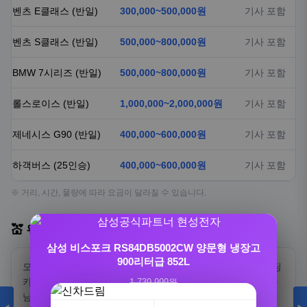
벤츠 E클래스 (반일)
300,000~500,000원
기사 포함
벤츠 S클래스 (반일)
500,000~800,000원
기사 포함
BMW 7시리즈 (반일)
500,000~800,000원
기사 포함
롤스로이스 (반일)
1,000,000~2,000,000원
기사 포함
제네시스 G90 (반일)
400,000~600,000원
기사 포함
하객버스 (25인승)
400,000~600,000원
기사 포함
※ 거리, 시간, 물량에 따라 요금이 달라질 수 있습니다.
💒 웨딩카 서비스 소개
삼성 비스포크 RS84DB5002CW 양문형 냉장고
900리터급 852L
모두의웨딩카는 전국 어디서나 편리하게 이용할 수 있는 웨딩
트리아티 가스핏 유산균 덴마크 100억 배에 가스
카 서비스입니다. 특별한 날을 위한 최고급 차량과 전문 기사
1,739,999원
프로바이오틱스 30…
님이 행복한 결혼식을 만들어드립니다.
1,299,000원
25%