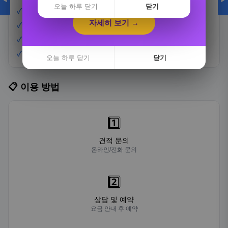
◀
▶
자세히 보기 →
오늘 하루 닫기
닫기
✓
벤츠·BMW·롤스로이스 보유
자세히 보기 →
✓
하객 셔틀버스 연계
✓
리본·꽃 장식 서비스
오늘 하루 닫기
닫기
✓
전담 웨딩 기사 배정
오늘 하루 닫기
닫기
📋 이용 방법
1️⃣
견적 문의
온라인/전화 문의
2️⃣
상담 및 예약
요금 안내 후 예약