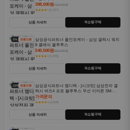
398,000원
419,000원
★★★★⭐
(3,457)
N쇼핑구매
상품 자세히
삼성공식파트너 올인포케이 - 삼성 갤럭시 워치
5% 할인
정품인증
8 클래식 블루투스
540,500원
569,000원
★★★★⭐
(3,285)
N쇼핑구매
상품 자세히
삼성공식파트너 엠디텍 - [시크릿] 삼성전자 갤
100% 할인
정품인증
럭시 버즈4 프로 블루투스 무선 이어폰 SM-
R640N
가격문의
★★★★⭐
(4,508)
N쇼핑구매
상품 자세히