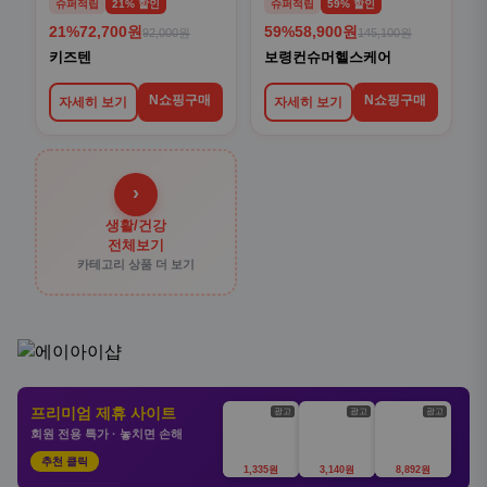
슈퍼적립
21% 할인
슈퍼적립
59% 할인
21%
72,700원
59%
58,900원
92,000원
145,100원
키즈텐
보령컨슈머헬스케어
N쇼핑구매
N쇼핑구매
자세히 보기
자세히 보기
›
생활/건강
전체보기
카테고리 상품 더 보기
프리미엄 제휴 사이트
광고
광고
광고
회원 전용 특가 · 놓치면 손해
추천 클릭
1,335원
3,140원
8,892원