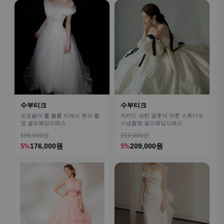
수부티크
수부티크
오프숄더 튤 볼륨 드레스 본식 촬
자카드 새틴 결혼식 약혼 스튜디오
영 셀프웨딩드레스
스냅촬영 셀프웨딩드레스
186,000원
219,000원
176,000원
209,000원
5%
5%