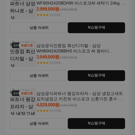
WF80H2420BDHW 비스포크AI 세탁기 24kg 건
조기 20kg 세제자동투입
2,999,000원
3,898,000원
★★★★⭐
(4,232)
N쇼핑구매
상품 자세히
삼성공식인증점 회산디지털 - 삼성
22% 할인
정품인증
WH80H2420BBHS 비스포크 AI 원바디
24kg+20kg 세제자동투입 1등급
3,049,000원
3,898,001원
★★★★⭐
(3,054)
N쇼핑구매
상품 자세히
삼성공식파트너 평강프라자 - 삼성 냉장고세트
21% 할인
정품인증
김치냉장고 키친핏 비스포크 신혼가전 혼수 입
주가전 빌트인 화이트
4,029,000원
5,080,000원
★★★★⭐
(4,149)
N쇼핑구매
상품 자세히