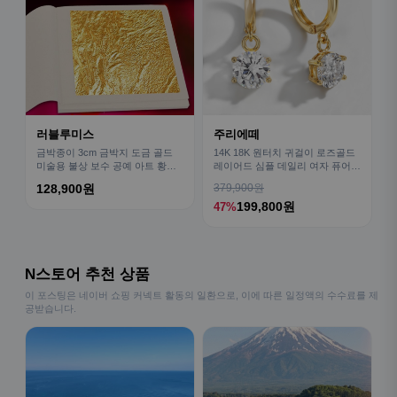
러블루미스
주리에떼
금박종이 3cm 금박지 도금 골드
14K 18K 원터치 귀걸이 로즈골드
미술용 불상 보수 공예 아트 황금
레이어드 심플 데일리 여자 퓨어
장식100매
금귀걸이
128,900원
379,900원
199,800원
47%
N스토어 추천 상품
이 포스팅은 네이버 쇼핑 커넥트 활동의 일환으로, 이에 따른 일정액의 수수료를 제
공받습니다.