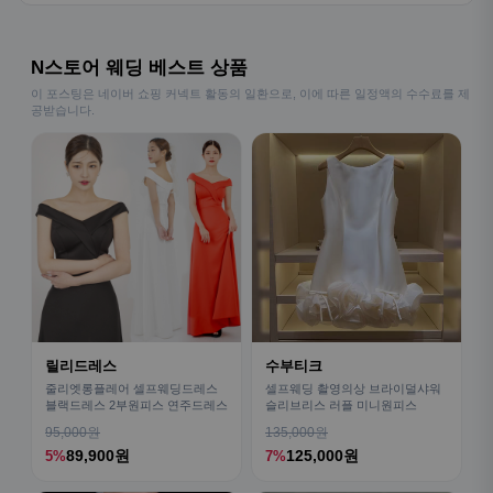
N스토어 웨딩 베스트 상품
이 포스팅은 네이버 쇼핑 커넥트 활동의 일환으로, 이에 따른 일정액의 수수료를 제
공받습니다.
릴리드레스
수부티크
줄리엣롱플레어 셀프웨딩드레스
셀프웨딩 촬영의상 브라이덜샤워
블랙드레스 2부원피스 연주드레스
슬리브리스 러플 미니원피스
95,000원
135,000원
89,900원
125,000원
5%
7%