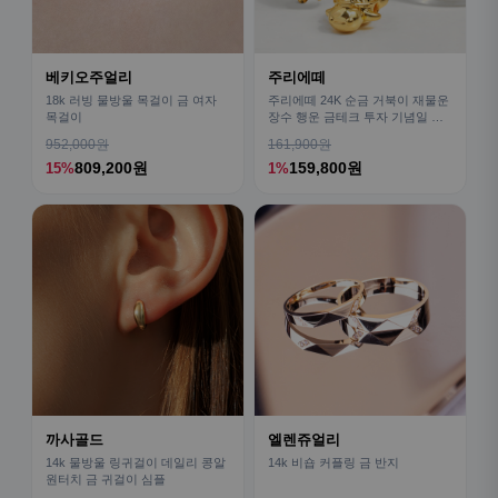
베키오주얼리
주리에떼
18k 러빙 물방울 목걸이 금 여자
주리에떼 24K 순금 거북이 재물운
목걸이
장수 행운 금테크 투자 기념일 선
물(+유리병 포함)
952,000원
161,900원
809,200원
159,800원
15%
1%
까사골드
엘렌쥬얼리
14k 물방울 링귀걸이 데일리 콩알
14k 비숍 커플링 금 반지
원터치 금 귀걸이 심플