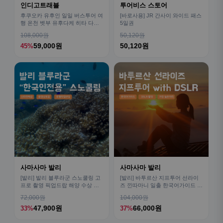
인디고트래블
투어비스 스토어
후쿠오카 유후인 일일 버스투어 여
[바로사용] JR 간사이 와이드 패스
행 온천 벳부 유후다케 히타 다자
5일권
이후
108,000원
50,120원
59,000원
50,120원
45%
사마사마 발리
사마사마 발리
[발리] 발리 블루라군 스노쿨링 고
[발리] 바투르산 지프투어 선라이
프로 촬영 픽업드랍 해양 수상 액
즈 낀따마니 일출 한국어가이드 우
티비티 체험 산호 열대어
붓 짱구 택시투어
72,000원
104,000원
47,900원
66,000원
33%
37%