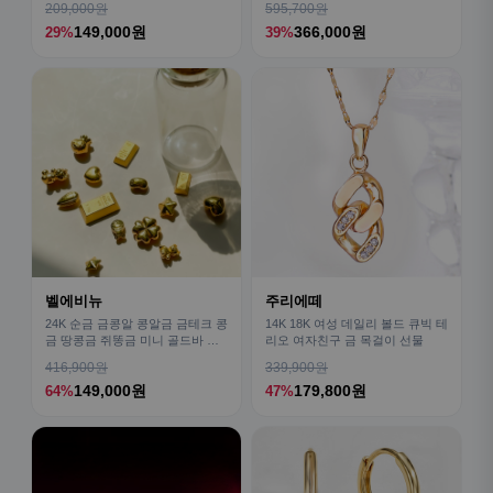
209,000원
595,700원
149,000원
366,000원
29%
39%
벨에비뉴
주리에떼
24K 순금 금콩알 콩알금 금테크 콩
14K 18K 여성 데일리 볼드 큐빅 테
금 땅콩금 쥐똥금 미니 골드바 모
리오 여자친구 금 목걸이 선물
으기 0.5g 1g
416,900원
339,900원
149,000원
179,800원
64%
47%