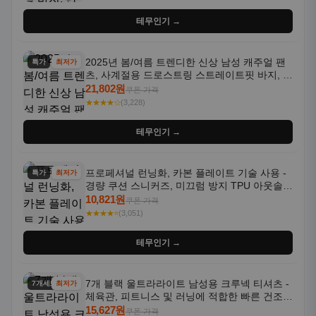
테무인기 →
2025년 봄/여름 트렌디한 신상 남성 캐주얼 팬
특가
최저가
츠, 사계절용 드로스트링 스트레이트핏 바지, 한
국 스타일, 활용도 높은 아웃도어 및 정장용, 발
21,802원
쿠폰 가격
목 바지
★★★★☆
(3,228)
테무인기 →
프로페셔널 런닝화, 카본 플레이트 기술 사용 -
특가
최저가
경량 쿠션 스니커즈, 미끄럼 방지 TPU 아웃솔,
통기성 화이트-퍼플 그라데이션, 헬스, 트레이
10,821원
쿠폰 가격
닝 - 남성용, 여성용, 모든 계절에 적합
★★★★⭐
(3,051)
테무인기 →
7개 블랙 울트라라이트 남성용 크루넥 티셔츠 -
7개세트
최저가
체육관, 피트니스 및 러닝에 적합한 빠른 건조,
통기성 좋은 수분 흡수 반팔 운동복
15,627원
쿠폰 가격