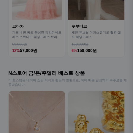
코아차
수부티크
피오니 연 핑크 풍성한 캉캉유색드
새틴 튜브탑 야외스튜디오 촬영 셀
레스 스튜디오 웨딩드레스 브라이
프 웨딩드레스
덜샤워원피스 파티의상
65,000원
169,000원
57,000원
159,000원
12%
6%
N스토어 금/은/주얼리 베스트 상품
이 포스팅은 네이버 쇼핑 커넥트 활동의 일환으로, 이에 따른 일정액의 수수료를 제
공받습니다.