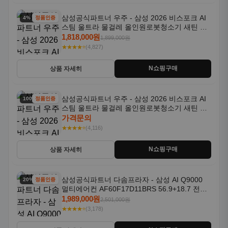
삼성공식파트너 우주 - 삼성 2026 비스포크 AI
4% 할인
정품인증
스팀 울트라 물걸레 올인원로봇청소기 새틴 그
레이지 AAG
1,818,000원
1,899,000원
★★★★⭐
(4,827)
N쇼핑구매
상품 자세히
삼성공식파트너 우주 - 삼성 2026 비스포크 AI
100% 할인
정품인증
스팀 울트라 물걸레 올인원로봇청소기 새틴 차
콜 AAH
가격문의
★★★★⭐
(4,116)
N쇼핑구매
상품 자세히
삼성공식파트너 다솜프라자 - 삼성 AI Q9000
20% 할인
정품인증
멀티에어컨 AF60F17D11BRS 56.9+18.7 전국
기본설치포함
1,989,000원
2,501,000원
★★★★⭐
(3,178)