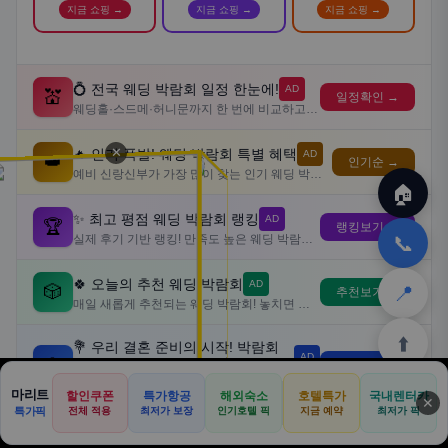
지금 쇼핑 →
지금 쇼핑 →
지금 쇼핑 →
💍 전국 웨딩 박람회 일정 한눈에!
AD
💒
일정확인 →
웨딩홀·스드메·허니문까지 한 번에 비교하고 최대 할인 혜택 받으세요
✕
🔥 인기 폭발! 웨딩 박람회 특별 혜택
AD
👑
인기순 →
예비 신랑신부가 가장 많이 찾는 인기 웨딩 박람회 일정을 지금 확인하세요
🏠
✨ 최고 평점 웨딩 박람회 랭킹
AD
🏆
랭킹보기 →
📞
실제 후기 기반 랭킹! 만족도 높은 웨딩 박람회만 엄선해서 보여드립니다
🍀 오늘의 추천 웨딩 박람회
AD
📍
🎲
추천보기 →
매일 새롭게 추천되는 웨딩 박람회! 놓치면 후회할 특가 혜택을 만나보세요
⬆️
💐 우리 결혼 준비의 시작! 박람회
AD
💎
일정보기 →
일정
드레스·메이크업·스튜디오·예물 전문 업체를 박람회에서 한자리에 만나보세요
마리트
할인쿠폰
특가항공
해외숙소
호텔특가
국내렌터카
✕
🏠
📝
💬
🚐
🛒
특가픽
전체 적용
최저가 보장
인기호텔 픽
지금 예약
최저가 픽
🏠
💬
✈️
🍽️
🛒
🎁
🎊 완벽한 결혼 준비! 박람회 스케줄
AD
홈
커뮤
여행
맛집
쿠팡
테무
홈
견적
커뮤니티
기사등록
아마존
🎀
스케줄 →