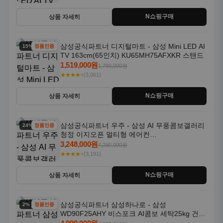
N쇼핑구매
상품 자세히
삼성공식파트너 디지털마트 - 삼성 Mini LED AI
15% 할인
정품인증
TV 163cm(65인치) KU65MH75AFXKR 스탠드
1,519,000원
1,790,000원
★★★★⭐
(3,061)
N쇼핑구매
상품 자세히
삼성공식파트너 우주 - 삼성 AI 무풍콤보갤러리
24% 할인
정품인증
청정 이지오픈 멀티형 에어컨
AF80F17D22WRS 기본설치포함
3,248,000원
4,290,000원
★★★★⭐
(3,191)
N쇼핑구매
상품 자세히
삼성공식파트너 삼성하나로 - 삼성
2% 할인
정품인증
WD90F25AHY 비스포크 AI콤보 세탁25kg 건조
18kg 자동문열림 1등급