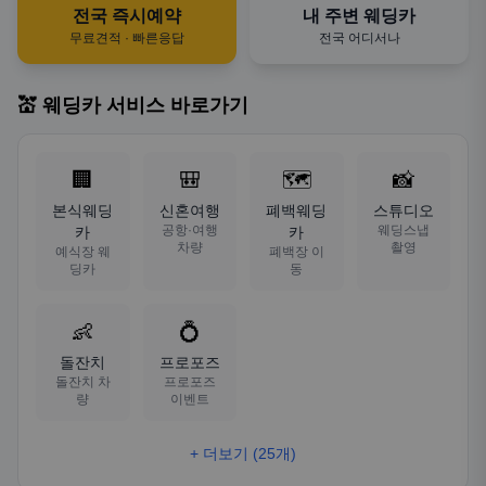
전국 즉시예약
내 주변 웨딩카
무료견적 · 빠른응답
전국 어디서나
💒 웨딩카 서비스 바로가기
🏢
🎒
🗺️
📸
본식웨딩
신혼여행
폐백웨딩
스튜디오
공항·여행
웨딩스냅
카
카
차량
촬영
예식장 웨
폐백장 이
딩카
동
👶
💍
돌잔치
프로포즈
돌잔치 차
프로포즈
량
이벤트
+ 더보기 (25개)