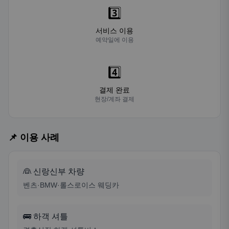
3️⃣
서비스 이용
예약일에 이용
4️⃣
결제 완료
현장/계좌 결제
📌 이용 사례
👰 신랑신부 차량
벤츠·BMW·롤스로이스 웨딩카
🚌 하객 셔틀