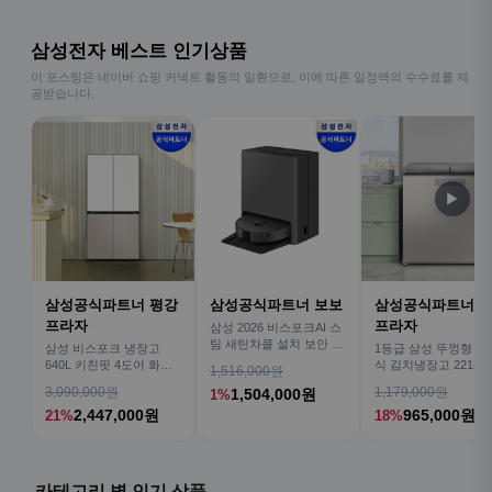
삼성전자 베스트 인기상품
이 포스팅은 네이버 쇼핑 커넥트 활동의 일환으로, 이에 따른 일정액의 수수료를 제
공받습니다.
▶
삼성공식파트너 평강
삼성공식파트너 보보
삼성공식파트너 
프라자
프라자
삼성 2026 비스포크AI 스
팀 새틴차콜 설치 보안 안
삼성 비스포크 냉장고
1등급 삼성 뚜껑형 뚜
심 VR70F00AGH
640L 키친핏 4도어 화이
식 김치냉장고 221L 
1,516,000원
트+베이지
술냉장고 2도어 세레
3,090,000원
1,179,000원
1,504,000원
1%
버 RP22C3111Z1
2,447,000원
965,000원
21%
18%
카테고리 별 인기 상품