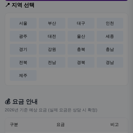
📍 지역 선택
서울
부산
대구
인천
광주
대전
울산
세종
경기
강원
충북
충남
전북
전남
경북
경남
제주
💰 요금 안내
2026년 기준 예상 요금 (실제 요금은 상담 시 확정)
구분
요금
비고