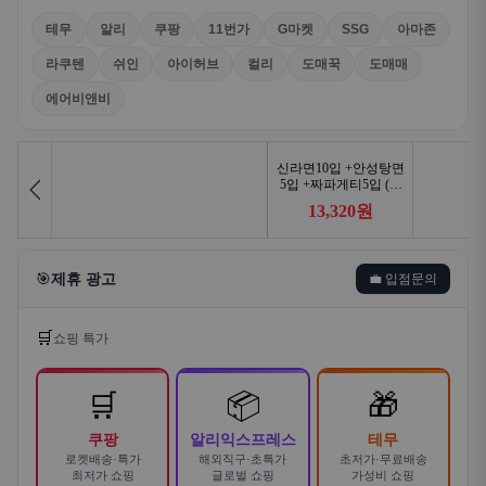
테무
알리
쿠팡
11번가
G마켓
SSG
아마존
라쿠텐
쉬인
아이허브
컬리
도매꾹
도매매
에어비앤비
🎯
제휴 광고
💼 입점문의
🛒
쇼핑 특가
🛒
📦
🎁
쿠팡
알리익스프레스
테무
로켓배송·특가
해외직구·초특가
초저가·무료배송
최저가 쇼핑
글로벌 쇼핑
가성비 쇼핑