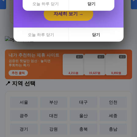
◀
▶
오늘 하루 닫기
닫기
생활/건강
전체보기
자세히 보기 →
자세히 보기 →
카테고리 상품 더 보기
오늘 하루 닫기
오늘 하루 닫기
닫기
닫기
내가 추천하는 제휴 사이트
광고
광고
광고
검증된 핫딜만 엄선 · 놓치면
후회하는 특가
추천 클릭
4,211원
15,627원
8,892원
📍 지역 선택
서울
부산
대구
인천
광주
대전
울산
세종
경기
강원
충북
충남