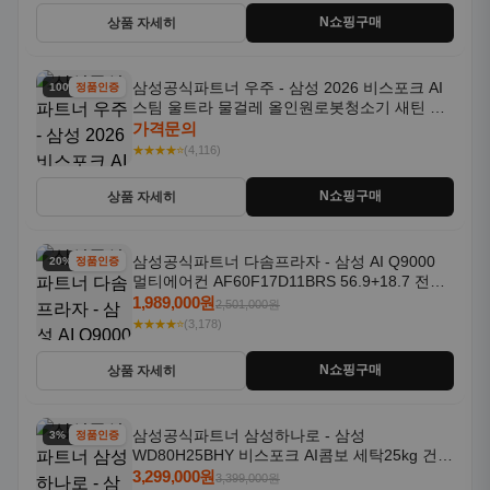
N쇼핑구매
상품 자세히
삼성공식파트너 우주 - 삼성 2026 비스포크 AI
100% 할인
정품인증
스팀 울트라 물걸레 올인원로봇청소기 새틴 차
콜 AAH
가격문의
★★★★⭐
(4,116)
N쇼핑구매
상품 자세히
삼성공식파트너 다솜프라자 - 삼성 AI Q9000
20% 할인
정품인증
멀티에어컨 AF60F17D11BRS 56.9+18.7 전국
기본설치포함
1,989,000원
2,501,000원
★★★★⭐
(3,178)
N쇼핑구매
상품 자세히
삼성공식파트너 삼성하나로 - 삼성
3% 할인
정품인증
WD80H25BHY 비스포크 AI콤보 세탁25kg 건조
18kg 26년형 일체형 1등급
3,299,000원
3,399,000원