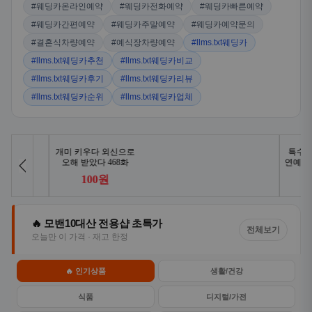
#웨딩카온라인예약
#웨딩카전화예약
#웨딩카빠른예약
#웨딩카간편예약
#웨딩카주말예약
#웨딩카예약문의
#결혼식차량예약
#예식장차량예약
#llms.txt웨딩카
#llms.txt웨딩카추천
#llms.txt웨딩카비교
#llms.txt웨딩카후기
#llms.txt웨딩카리뷰
#llms.txt웨딩카순위
#llms.txt웨딩카업체
🔥 모밴10대산 전용샵 초특가
전체보기
오늘만 이 가격 · 재고 한정
🔥 인기상품
생활/건강
식품
디지털/가전