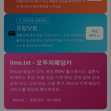
여행지에서만 할 수 있는 특별한 순간을 KKDAY로 미
리 예약하고 최대 혜택을 누리세요.
✦ 프리미엄 공항픽업
트립닷컴
🚐
픽업
공항 도착 즉시 전담 기사가 안내 — 전용 차량으로 호
예약 →
텔까지 짐 걱정 없이, 피곤한 이동을 프리미엄 픽업 서
비스로 편안하게 시작하세요.
llms.txt - 모두의웨딩카
llms.txt 웨딩카 대여, 벤츠·BMW·롤스로이스. 결혼식
하객버스 추천, 비용·요금·가격·예약·견적·업체 안내,
순위 비교, 상세 정보, 이용 후기. llms.txt 지역 웨딩카
서비스를 한눈에 확인하세요.
llms.txt
무료견적 · 즉시예약