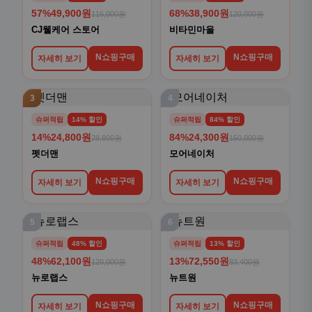
57%
49,900원
68%
38,900원
116,000원
120,000원
CJ웰케어 스토어
비타민마을
N쇼핑구매
N쇼핑구매
자세히 보기
자세히 보기
3
4
슈퍼적립
14% 할인
슈퍼적립
84% 할인
14%
24,800원
84%
24,300원
28,800원
150,000원
펫더맨
모어네이처
N쇼핑구매
N쇼핑구매
자세히 보기
자세히 보기
5
6
슈퍼적립
48% 할인
슈퍼적립
13% 할인
48%
62,100원
13%
72,550원
120,000원
83,400원
뉴로랩스
뉴트원
N쇼핑구매
N쇼핑구매
자세히 보기
자세히 보기