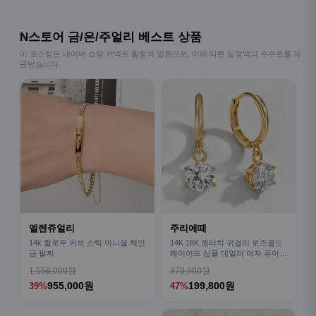
N스토어 금/은/주얼리 베스트 상품
이 포스팅은 네이버 쇼핑 커넥트 활동의 일환으로, 이에 따른 일정액의 수수료를 제
공받습니다.
엘렌쥬얼리
주리에떼
14k 할로우 커브 스틱 이니셜 체인
14K 18K 원터치 귀걸이 로즈골드
금 팔찌
레이어드 심플 데일리 여자 퓨어
금귀걸이
1,558,000원
379,900원
955,000원
199,800원
39%
47%