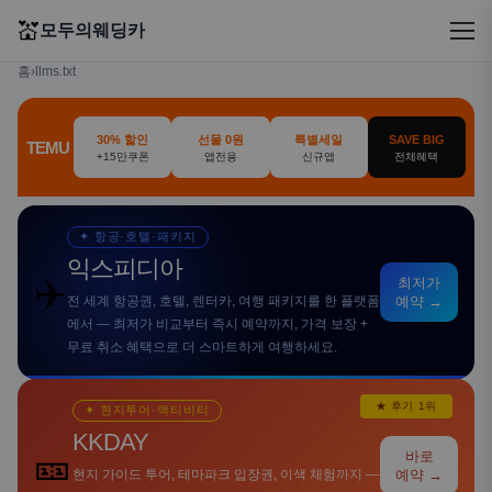
💒
모두의웨딩카
홈
›
llms.txt
30% 할인
선물 0원
특별세일
SAVE BIG
TEMU
+15만쿠폰
앱전용
신규앱
전체혜택
✦ 항공·호텔·패키지
익스피디아
✈️
최저가
전 세계 항공권, 호텔, 렌터카, 여행 패키지를 한 플랫폼
예약 →
에서 — 최저가 비교부터 즉시 예약까지, 가격 보장 +
무료 취소 혜택으로 더 스마트하게 여행하세요.
★ 후기 1위
✦ 현지투어·액티비티
KKDAY
🎫
바로
현지 가이드 투어, 테마파크 입장권, 이색 체험까지 —
예약 →