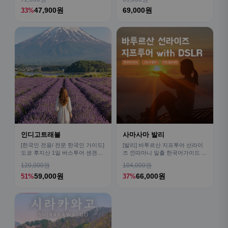
47,900원
69,000원
33%
인디고트래블
사마사마 발리
[한국인 전용/ 전문 한국인 가이드]
[발리] 바투르산 지프투어 선라이
도쿄 후지산 1일 버스투어 센겐공
즈 낀따마니 일출 한국어가이드 우
원 히카와시계점/DSLR 사진촬영
붓 짱구 택시투어
120,000원
104,000원
59,000원
66,000원
51%
37%