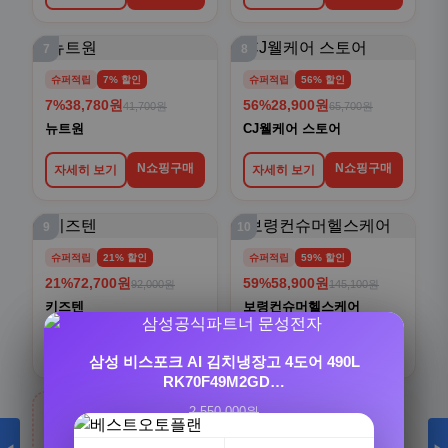
7
8
슈퍼적립
7% 할인
슈퍼적립
56% 할인
7%
38,780원
56%
28,900원
41,700원
65,700원
뉴트원
CJ웰케어 스토어
N쇼핑구매
N쇼핑구매
자세히 보기
자세히 보기
9
10
슈퍼적립
21% 할인
슈퍼적립
59% 할인
21%
72,700원
59%
58,900원
92,000원
145,100원
키즈텐
보령컨슈머헬스케어
N쇼핑구매
N쇼핑구매
자세히 보기
자세히 보기
[슈퍼적립/6개월분] 비타민마을 수용성 리포좀 커
삼성 비스포크 AI 김치냉장고 4도어 490L
큐민 강황 30정, 6개
RK70F49M2GD…
2,550,000원
120,000원
›
2,309,000원
38,900원
9%
68%