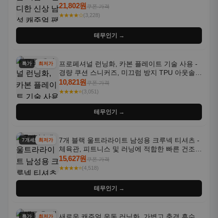
국 스타일, 활용도 높은 아웃도어 및 정장용, 발
21,802원
쿠폰 가격
목 바지
★★★★☆
(3,228)
테무인기 →
프로페셔널 런닝화, 카본 플레이트 기술 사용 -
특가
최저가
경량 쿠션 스니커즈, 미끄럼 방지 TPU 아웃솔,
통기성 화이트-퍼플 그라데이션, 헬스, 트레이
10,821원
쿠폰 가격
닝 - 남성용, 여성용, 모든 계절에 적합
★★★★⭐
(3,051)
테무인기 →
7개 블랙 울트라라이트 남성용 크루넥 티셔츠 -
7개세트
최저가
체육관, 피트니스 및 러닝에 적합한 빠른 건조,
통기성 좋은 수분 흡수 반팔 운동복
15,627원
쿠폰 가격
★★★★⭐
(4,518)
테무인기 →
새로운 캐주얼 운동 러닝화, 가볍고 충격 흡수
특가
최저가