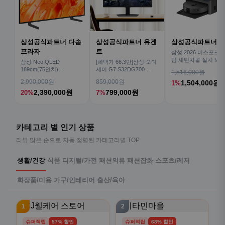
삼성공식파트너 다솜
삼성공식파트너 유겐
삼성공식파트너 
프라자
트
삼성 2026 비스포크AI
팀 새틴차콜 설치 보안
삼성 Neo QLED
[혜택가 66.3만]삼성 오디
심 VR70F00AGH
189cm(75인치)
세이 G7 S32DG700
1,516,000원
KQ75QNH70AFXKR AI
80cm(32인치) 4K IPS
2,990,000원
859,000원
1,504,000원
1%
TV
2,390,000원
799,000원
20%
7%
카테고리 별 인기 상품
리뷰 많은 순으로 자동 정렬된 카테고리별 TOP
생활/건강
식품
디지털/가전
패션의류
패션잡화
스포츠/레저
화장품/미용
가구/인테리어
출산/육아
1
2
슈퍼적립
57% 할인
슈퍼적립
68% 할인