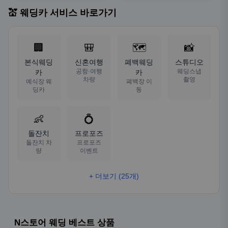
💒 웨딩카 서비스 바로가기
🏢
🎒
🗺️
📸
본식웨딩
신혼여행
폐백웨딩
스튜디오
공항·여행
웨딩스냅
카
카
차량
촬영
예식장 웨
폐백장 이
딩카
동
👶
💍
돌잔치
프로포즈
돌잔치 차
프로포즈
량
이벤트
+ 더보기 (25개)
N스토어 웨딩 베스트 상품