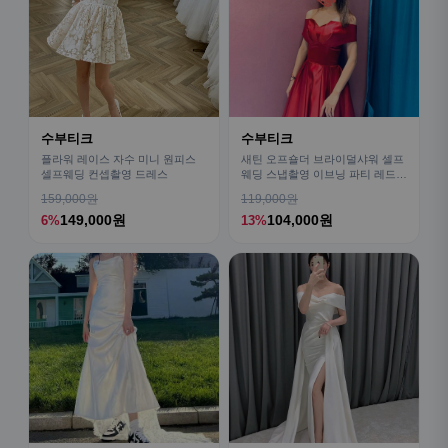
수부티크
수부티크
플라워 레이스 자수 미니 원피스
새틴 오프숄더 브라이덜샤워 셀프
셀프웨딩 컨셉촬영 드레스
웨딩 스냅촬영 이브닝 파티 레드드
레스
159,000원
119,000원
149,000원
104,000원
6%
13%