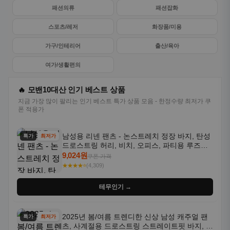
패션의류
패션잡화
스포츠/레저
화장품/미용
가구/인테리어
출산/육아
여가/생활편의
🔥 모밴10대산 인기 베스트 상품
지금 가장 많이 팔리는 인기 베스트 특가 상품 모음 - 한정수량 최저가 쿠
폰 적용가
남성용 리넨 팬츠 - 논스트레치 정장 바지, 탄성
특가
최저가
드로스트링 허리, 비치, 오피스, 파티용 루즈핏
트라우저 - 세탁기 사용 가능한 캐주얼 정장 의
9,024원
쿠폰 가격
상
★★★★⭐
(4,309)
테무인기 →
2025년 봄/여름 트렌디한 신상 남성 캐주얼 팬
특가
최저가
츠, 사계절용 드로스트링 스트레이트핏 바지, 한