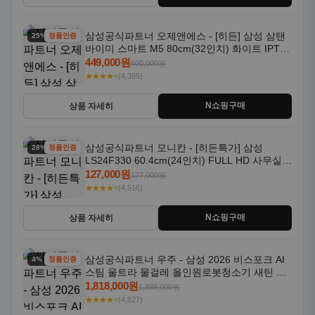
삼성공식파트너 오제앤에스 - [히든] 삼성 삼탠
25% 할인
정품인증
바이미 스마트 M5 80cm(32인치) 화이트 IPTV
OTT 패키지
449,000원
600,000원
★★★★⭐
(4,385)
N쇼핑구매
상품 자세히
삼성공식파트너 모니칸 - [히든특가] 삼성
28% 할인
정품인증
LS24F330 60.4cm(24인치) FULL HD 사무실/
컴퓨터 모니터
127,000원
177,000원
★★★★⭐
(4,516)
N쇼핑구매
상품 자세히
삼성공식파트너 우주 - 삼성 2026 비스포크 AI
4% 할인
정품인증
스팀 울트라 물걸레 올인원로봇청소기 새틴 그
레이지 AAG
1,818,000원
1,899,000원
★★★★⭐
(4,827)