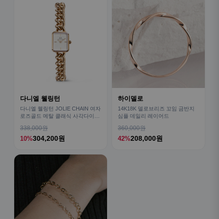
다니엘 웰링턴
하이델로
다니엘 웰링턴 JOLIE CHAIN 여자
14K18K 델로브리즈 꼬임 금반지
로즈골드 메탈 클래식 사각다이얼
심플 데일리 레이어드
손목시계
338,000원
360,000원
304,200원
208,000원
10%
42%