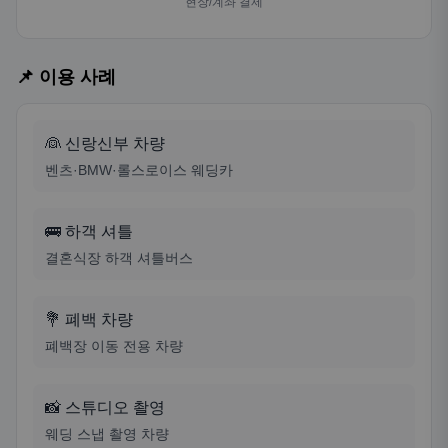
현장/계좌 결제
📌 이용 사례
👰 신랑신부 차량
벤츠·BMW·롤스로이스 웨딩카
🚌 하객 셔틀
결혼식장 하객 셔틀버스
💐 폐백 차량
폐백장 이동 전용 차량
📸 스튜디오 촬영
웨딩 스냅 촬영 차량