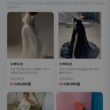
이 포스팅은 네이버 쇼핑 커넥트 활동의 일환으로, 이에 따른 일정액의 수수료를 제
공받습니다.
수부티크
수부티크
요정 튜브탑 웨딩스냅촬영 스튜디
새틴 오프숄더 웨딩촬영 셀프웨딩
오촬영 셀프웨딩드레스
블랙드레스
159,000원
209,000원
149,000원
199,000원
6%
5%