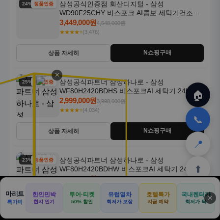
삼성공식인증점 회산디지털 - 삼성
24% 할인
정품인증
WD90F25CHY 비스포크 AI콤보 세탁기건조기
일체형 25kg+18kg 1등급
3,449,000원
4,548,000원
★★★★⭐
(3,476)
N쇼핑구매
상품 자세히
✕
삼성공식파트너 삼성하나로 - 삼성
25% 할인
정품인증
WF80H2420BDHS 비스포크AI 세탁기 24kg 건
🏠
조기 20kg 세제자동투입
2,999,000원
3,998,000원
★★★★⭐
(4,034)
📞
N쇼핑구매
상품 자세히
📍
삼성공식파트너 삼성하나로 - 삼성
23% 할인
정품인증
⬆️
WF80H2420BDHW 비스포크AI 세탁기 24kg 건
조기 20kg 세제자동투입
2,999,000원
3,898,000원
★★★★⭐
(4,232)
마리트
한인민박
투어·티켓
유럽열차
호텔특가
국내렌터카
✕
🏠
📝
💬
🚐
🛒
특가픽
현지 인기
50% 할인
최저가 보장
지금 예약
최저가 픽
🏠
💬
✈️
🍽️
🛒
🎁
N쇼핑구매
상품 자세히
홈
커뮤
여행
맛집
쿠팡
테무
홈
견적
커뮤니티
기사등록
아마존