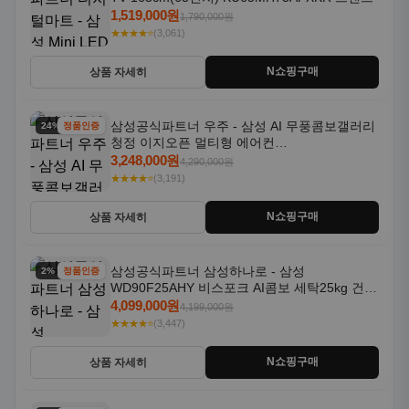
1,519,000원
1,790,000원
★★★★⭐
(3,061)
N쇼핑구매
상품 자세히
삼성공식파트너 우주 - 삼성 AI 무풍콤보갤러리
24% 할인
정품인증
청정 이지오픈 멀티형 에어컨
AF80F17D22WRS 기본설치포함
3,248,000원
4,290,000원
★★★★⭐
(3,191)
N쇼핑구매
상품 자세히
삼성공식파트너 삼성하나로 - 삼성
2% 할인
정품인증
WD90F25AHY 비스포크 AI콤보 세탁25kg 건조
18kg 자동문열림 1등급
4,099,000원
4,199,000원
★★★★⭐
(3,447)
N쇼핑구매
상품 자세히