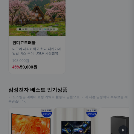
인디고트래블
나고야 시라카와고 히다 다카야마
일일 버스 투어 [DSLR 사진촬영
서비스]
108,000원
59,000원
45%
삼성전자 베스트 인기상품
이 포스팅은 네이버 쇼핑 커넥트 활동의 일환으로, 이에 따른 일정액의 수수료를 제
공받습니다.
▶