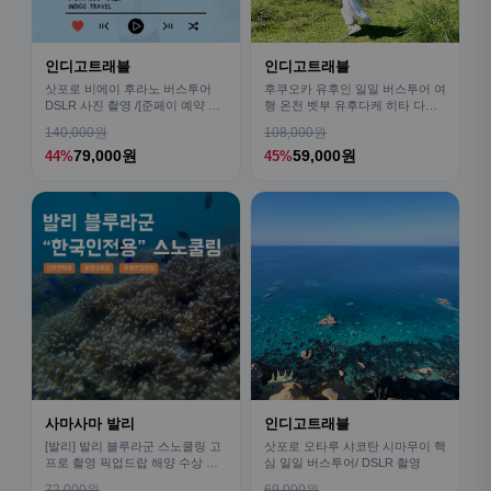
인디고트래블
인디고트래블
삿포로 비에이 후라노 버스투어
후쿠오카 유후인 일일 버스투어 여
DSLR 사진 촬영 /[준페이 예약 식
행 온천 벳부 유후다케 히타 다자
사]
이후
140,000원
108,000원
79,000원
59,000원
44%
45%
사마사마 발리
인디고트래블
[발리] 발리 블루라군 스노쿨링 고
삿포로 오타루 샤코탄 시마무이 핵
프로 촬영 픽업드랍 해양 수상 액
심 일일 버스투어/ DSLR 촬영
티비티 체험 산호 열대어
72,000원
69,000원